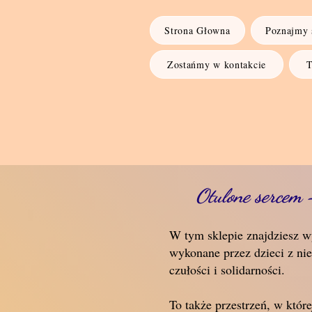
Strona Głowna
Poznajmy s
Zostańmy w kontakcie
T
Otulone sercem –
W tym sklepie znajdziesz wy
wykonane przez dzieci z nie
czułości i solidarności.
To także przestrzeń, w któr