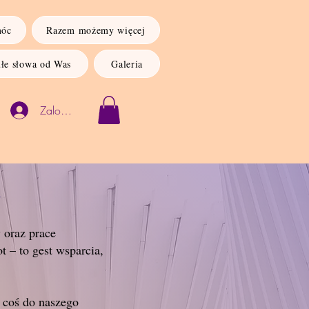
móc
Razem możemy więcej
łe słowa od Was
Galeria
Zaloguj się
 oraz prace
 – to gest wsparcia,
ć coś do naszego