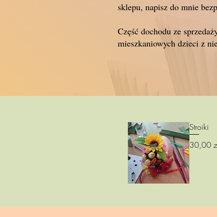
sklepu, napisz do mnie bez
Część dochodu ze sprzedaży
mieszkaniowych dzieci z ni
Stroiki
Cena
30,00 z