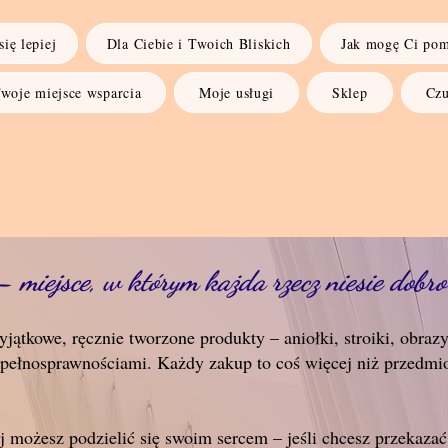
ię lepiej
Dla Ciebie i Twoich Bliskich
Jak mogę Ci po
woje miejsce wsparcia
Moje usługi
Sklep
Czu
 miejsce, w którym każda rzecz niesie dobro
jątkowe, ręcznie tworzone produkty – aniołki, stroiki, obrazy
pełnosprawnościami. Każdy zakup to coś więcej niż przedmiot
ej możesz podzielić się swoim sercem – jeśli chcesz przekaza