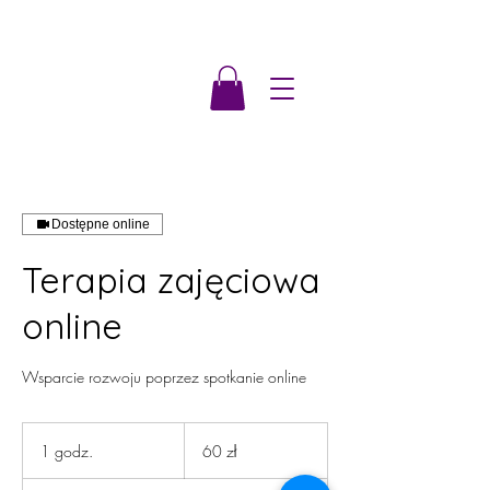
Dostępne online
Terapia zajęciowa
online
Wsparcie rozwoju poprzez spotkanie online
60
złotych
1 godz.
1
60 zł
polskich
g