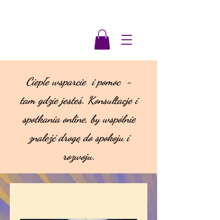
Ciepłe wsparcie i pomoc -
tam gdzie jesteś. Konsultacje i
spotkania online, by wspólnie
znaleźć drogę do spokoju i
rozwoju.