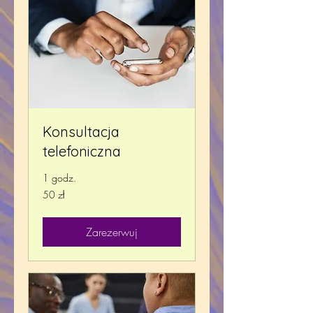
Konsultacja
telefoniczna
1 godz.
50
50 zł
złotych
polskich
Zarezerwuj