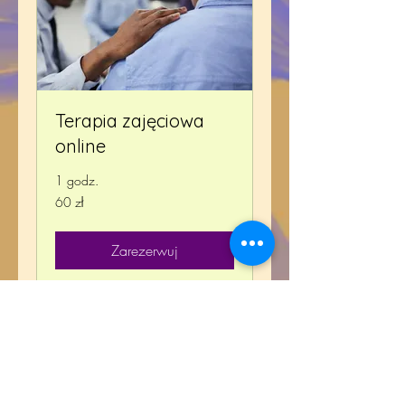
Terapia zajęciowa
online
1 godz.
60
60 zł
złotych
polskich
Zarezerwuj