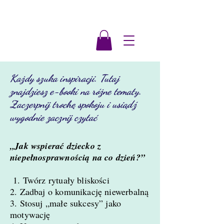
Każdy szuka inspiracji. Tutaj
znajdziesz e-booki na różne tematy.
Zaczerpnij trochę spokoju i usiądź
wygodnie zacznij czytać
„Jak wspierać dziecko z
niepełnosprawnością na co dzień?”
1. Twórz rytuały bliskości
2. Zadbaj o komunikację niewerbalną
3. Stosuj „małe sukcesy” jako
motywację