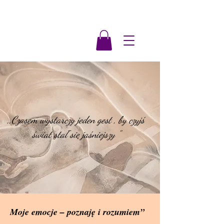
,,Czasem wystarczy jeden gest , by czyjś
świat stał się jaśniejszy "
Moje emocje – poznaję i rozumiem”