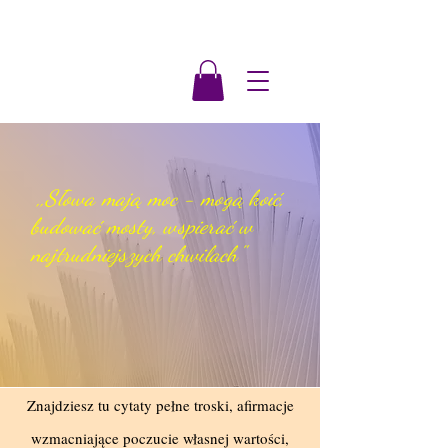
,
,Słowa mają moc - mogą koić,
budować mosty, wspierać w
najtrudniejszych chwilach"
Znajdziesz tu cytaty pełne troski, afirmacje
wzmacniające poczucie własnej wartości,